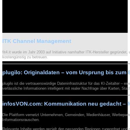
ITK Channel Management
fit4.it wurde im Jahr 2003 auf Initiative namhafter ITK-Hersteller gegründe
kostengünstig zu betreuen.
plugilo: Originaldaten – vom Ursprung bis zum
plugilo ist die vertrauenswürdige Dateninfrastruktur für das KI-Zeitalter – 
verlässliche Informationen intelligent mit realer Nachfrage über Karten, St
infosVON.com: Kommunikation neu gedacht – für
Die Plattform vernetzt Unternehmen, Gemeinden, Medienhäuser, Werbepartner
Informationsrauschen.
Relevante Inhalte werden gezielt den passenden Regionen zugeordnet und 