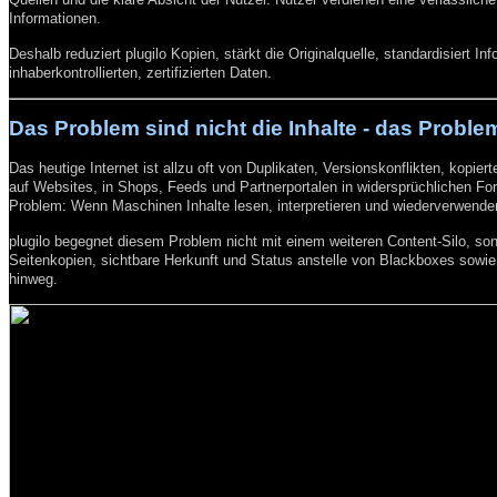
Informationen.
Deshalb reduziert plugilo Kopien, stärkt die Originalquelle, standardisiert In
inhaberkontrollierten, zertifizierten Daten.
Das Problem sind nicht die Inhalte - das Proble
Das heutige Internet ist allzu oft von Duplikaten, Versionskonflikten, kopier
auf Websites, in Shops, Feeds und Partnerportalen in widersprüchlichen Form
Problem: Wenn Maschinen Inhalte lesen, interpretieren und wiederverwende
plugilo begegnet diesem Problem nicht mit einem weiteren Content-Silo, sond
Seitenkopien, sichtbare Herkunft und Status anstelle von Blackboxes sowi
hinweg.