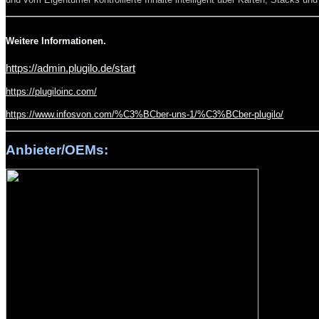
Weitere Informationen.
https://admin.plugilo.de/start
https://plugiloinc.com/
https://www.infosvon.com/%C3%BCber-uns-1/%C3%BCber-plugilo/
Anbieter/OEMs: