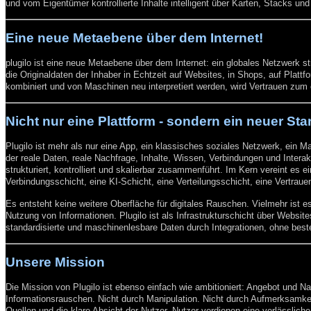
und vom Eigentümer kontrollierte Inhalte intelligent über Karten, Stacks un
Eine neue Metaebene über dem Internet!
plugilo ist eine neue Metaebene über dem Internet: ein globales Netzwerk str
die Originaldaten der Inhaber in Echtzeit auf Websites, in Shops, auf Plattf
kombiniert und von Maschinen neu interpretiert werden, wird Vertrauen zum e
Nicht nur eine Plattform - sondern ein neuer Sta
Plugilo ist mehr als nur eine App, ein klassisches soziales Netzwerk, ein M
der reale Daten, reale Nachfrage, Inhalte, Wissen, Verbindungen und Inte
strukturiert, kontrolliert und skalierbar zusammenführt. Im Kern vereint es ei
Verbindungsschicht, eine KI-Schicht, eine Verteilungsschicht, eine Vertra
Es entsteht keine weitere Oberfläche für digitales Rauschen. Vielmehr ist es
Nutzung von Informationen. Plugilo ist als Infrastrukturschicht über Websit
standardisierte und maschinenlesbare Daten durch Integrationen, ohne bes
Unsere Mission
Die Mission von Plugilo ist ebenso einfach wie ambitioniert: Angebot und Nach
Informationsrauschen. Nicht durch Manipulation. Nicht durch Aufmerksamkei
Quellen und die klare Absicht der Nutzer. Nutzer verdienen eine verlässlich