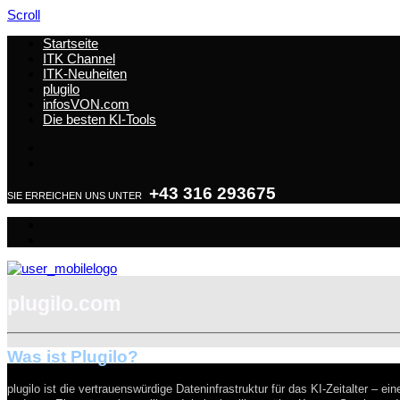
Scroll
Startseite
ITK Channel
ITK-Neuheiten
plugilo
infosVON.com
Die besten KI-Tools
+43 316 293675
SIE ERREICHEN UNS UNTER
plugilo.com
Was ist Plugilo?
plugilo ist die vertrauenswürdige Dateninfrastruktur für das KI-Zeitalter – 