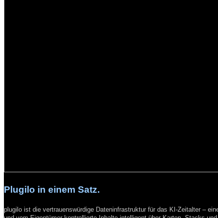
Plugilo in einem Satz.
plugilo ist die vertrauenswürdige Dateninfrastruktur für das KI-Zeitalter – 
und vom Eigentümer kontrollierte Inhalte intelligent über Karten, Stacks un