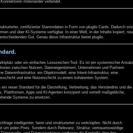
d Konnektoren miteinander verbindet.
ukturierter, zertifizierter Stammdaten in Form von plugilo Cards. Dadurch sin
ormen und über KI-Systeme verfügbar. In einer Welt, in der Inhalte kopiert, neu
ntscheidenden Gut. Genau diese Infrastruktur bietet plugilo.
ndard.
arktplatz oder ein einfaches Lesezeichen-Tool. Es ist ein systemischer Ansatz
raktionen zwischen Nutzern, Dateneigentümern, Unternehmen und Partnern
ne Dateninfrastruktur, ein Objektmodell, eine Intent-Infrastruktur, eine
uensschicht und eine Nutzerschicht zu einem kohärenten System.
 ein neuer Standard für die Darstellung, Verbreitung, das Verständnis und die
es, Plattformen, Apps und KI-Agenten konzipiert und verteilt maßgebliche,
tehende Systeme zu ersetzen.
frage intelligenter, fairer und strukturierter zu verknüpfen. Nicht durch
t um jeden Preis. Sondern durch Relevanz, Struktur, vertrauenswürdige
e Datenquelle, und Dateneigentümer verdienen die Kontrolle über ihre