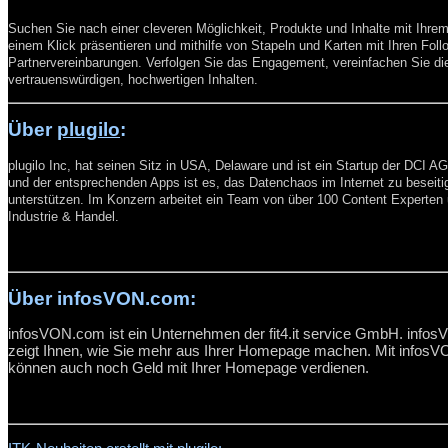
Suchen Sie nach einer cleveren Möglichkeit, Produkte und Inhalte mit Ihrem 
einem Klick präsentieren und mithilfe von Stapeln und Karten mit Ihren Follo
Partnervereinbarungen. Verfolgen Sie das Engagement, vereinfachen Sie di
vertrauenswürdigen, hochwertigen Inhalten.
Über
plugilo
:
plugilo Inc, hat seinen Sitz in USA, Delaware und ist ein Startup der DCI AG
und der entsprechenden Apps ist es, das Datenchaos im Internet zu beseitig
unterstützen. Im Konzern arbeitet ein Team von über 100 Content Experten 
Industrie & Handel.
Über infosVON.com:
infosVON.com ist ein Unternehmen der fit4.it service GmbH. infosV
zeigt Ihnen, wie Sie mehr aus Ihrer Homepage machen. Mit infosVON
können auch noch Geld mit Ihrer Homepage verdienen.