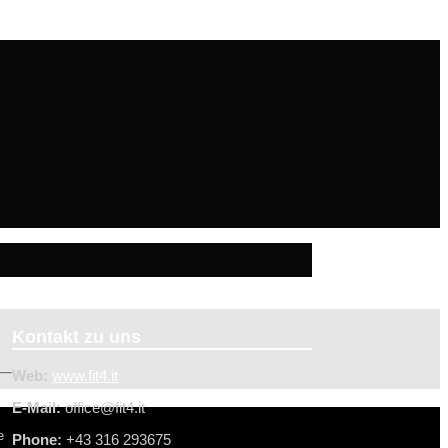
Kontakt zu uns
Web:
www.fit4.it
E-Mail:
office@f
it4.it
e
Phone:
+43 316 293675