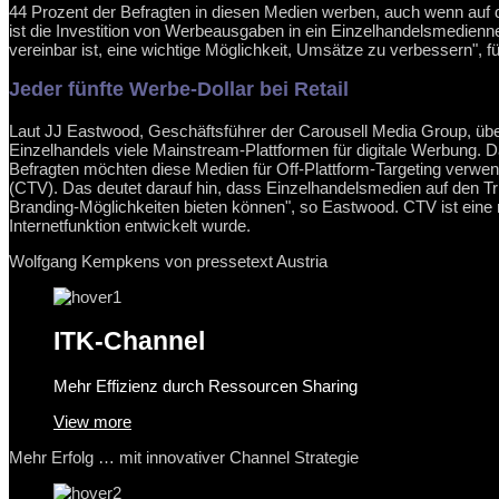
44 Prozent der Befragten in diesen Medien werben, auch wenn auf di
ist die Investition von Werbeausgaben in ein Einzelhandelsmedien
vereinbar ist, eine wichtige Möglichkeit, Umsätze zu verbessern", 
Jeder fünfte Werbe-Dollar bei Retail
Laut JJ Eastwood, Geschäftsführer der Carousell Media Group, übe
Einzelhandels viele Mainstream-Plattformen für digitale Werbung. 
Befragten möchten diese Medien für Off-Plattform-Targeting verw
(CTV). Das deutet darauf hin, dass Einzelhandelsmedien auf den T
Branding-Möglichkeiten bieten können", so Eastwood. CTV ist eine r
Internetfunktion entwickelt wurde.
Wolfgang Kempkens von pressetext Austria
ITK-Channel
Mehr Effizienz durch Ressourcen Sharing
View more
Mehr Erfolg … mit innovativer Channel Strategie