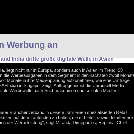
en Werbung an
nd India dritte große digitale Welle in Asien
 liegt nicht nur in Europa, sondern auch in Asien im Trend. 99
den die Werbeausgaben in dem Segment in den nächsten zwölf Monat
zwölf Monate in ihre Medienplanung aufzunehmen, wie eine Umfrage
A+India) in Singapur zeigt. Auftraggeber ist die Carousell Media
 digitale Werbewelle nach Suchmaschinen und sozialen Medien.
nser Branchenverband in diesem Jahr einen spezialisierten Retail
iten auf dem Laufenden zu halten, die er bietet, sowie detailliertere
ung der Werbeleistung", sagt Miranda Dimopoulos, Regional Chief