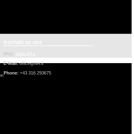
Kontakt zu uns
Web:
www.fit4.it
E-Mail:
office@f
it4.it
Phone:
+43 316 293675
en