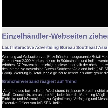
Einzelhändler-Webseiten zieh
Laut Interactive Advertising Bureau Southeast Asia a
Werbung auf Webseiten von Einzelhändlern, sogenannte Retail Media,
Prozent von 2.000 Markenartiklern in Südostasien und Indien wer
erhöhen. 87 Prozent beabsichtigen, diese innerhalb der nächsten 
des Interactive Advertising Bureau Southeast Asia and India (IAB SE
Group. Werbung in Retail Media gilt heute bereits als dritte große
Branchenverband reagiert auf Trend
"Aufgrund des beispiellosen Wachstums in diesem Bereich richtet u
Media Council ein, um unsere Mitglieder über die Marketing-Möglichke
Einblicke und Informationen zur Optimierung, Verfolgung und Mess
Executive Officer von IAB SEA+India.