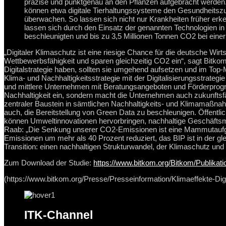
präzise und punktgenau an den Pflanzen aufgebracht werden. E
können etwa digitale Tierhaltungssysteme den Gesundheitsz
überwachen. So lassen sich nicht nur Krankheiten früher er
lassen sich durch den Einsatz der genannten Technologien in 
beschleunigten und bis zu 3,5 Millionen Tonnen CO2 bei einer
„Digitaler Klimaschutz ist eine riesige Chance für die deutsche Wir
Wettbewerbsfähigkeit und sparen gleichzeitig CO2 ein“, sagt Bitko
Digitalstrategie haben, sollten sie umgehend aufsetzen und im Top
Klima- und Nachhaltigkeitsstrategie mit der Digitalisierungsstrategi
und mittlere Unternehmen mit Beratungsangeboten und Förderprogramm
Nachhaltigkeit ein, sondern macht die Unternehmen auch zukunftsf
zentraler Baustein in sämtlichen Nachhaltigkeits- und Klimamaßnah
auch, die Bereitstellung von Green Data zu beschleunigen. Öffentli
können Umweltinnovationen hervorbringen, nachhaltige Geschäfts
Raab: „Die Senkung unserer CO2-Emissionen ist eine Mammutaufgabe
Emissionen um mehr als 40 Prozent reduziert, das BIP ist in der g
Transition: einen nachhaltigen Strukturwandel, der Klimaschutz und Di
Zum Download der Studie:
https://www.bitkom.org/Bitkom/Publikatio
(https://www.bitkom.org/Presse/Presseinformation/Klimaeffekte-Di
ITK-Channel