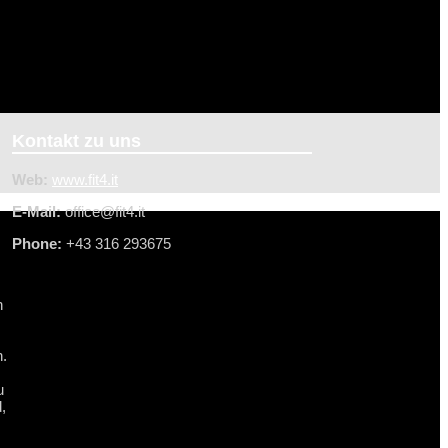
Kontakt zu uns
Web:
www.fit4.it
E-Mail:
office@f
it4.it
Phone:
+43 316 293675
h
n.
u
,