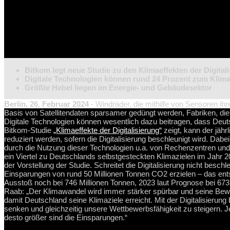
Bitkom legt neue Studie zu den Klimaeffekten der Digital
Digitale Technologien können rund 24 Prozent zum Klima
Größte Hebel liegen im Energie- und Gebäudesektor
Berlin, 26. Februar 2024
-
Windräder, die mithilfe von Sensoren ihr
Basis von Satellitendaten sparsamer gedüngt werden, Fabriken, die 
Digitale Technologien können wesentlich dazu beitragen, dass Deutsc
Bitkom-Studie
„Klimaeffekte der Digitalisierung“
zeigt, kann der jäh
reduziert werden, sofern die Digitalisierung beschleunigt wird. Da
durch die Nutzung dieser Technologien u.a. von Rechenzentren und E
ein Viertel zu Deutschlands selbstgesteckten Klimazielen im Jahr 2
der Vorstellung der Studie. Schreitet die Digitalisierung nicht besc
Einsparungen von rund 50 Millionen Tonnen CO2 erzielen – das ent
Ausstoß noch bei 746 Millionen Tonnen, 2023 laut Prognose bei 673 M
Raab: „Der Klimawandel wird immer stärker spürbar und seine Bewä
damit Deutschland seine Klimaziele erreicht. Mit der Digitalisierun
senken und gleichzeitig unsere Wettbewerbsfähigkeit zu steigern. Je
desto größer sind die Einsparungen.“