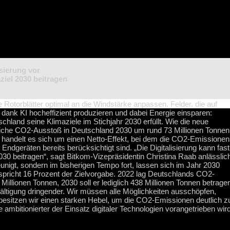
isierung vor
ziel 2030 beitragen
e Rotorblätter optimal an die Windstärke anpassen, Felder, die auf
dank KI hocheffizient produzieren und dabei Energie einsparen:
hland seine Klimaziele im Stichjahr 2030 erfüllt. Wie die neue
rliche CO2-Ausstoß in Deutschland 2030 um rund 73 Millionen Tonnen
bei handelt es sich um einen Netto-Effekt, bei dem die CO2-Emissionen
ndgeräten bereits berücksichtigt sind. „Die Digitalisierung kann fast
030 beitragen“, sagt Bitkom-Vizepräsidentin Christina Raab anlässlic
hleunigt, sondern im bisherigen Tempo fort, lassen sich im Jahr 2030
spricht 16 Prozent der Zielvorgabe. 2022 lag Deutschlands CO2-
illionen Tonnen, 2030 soll er lediglich 438 Millionen Tonnen betrage
ltigung dringender. Wir müssen alle Möglichkeiten ausschöpfen,
g besitzen wir einen starken Hebel, um die CO2-Emissionen deutlich z
 ambitionierter der Einsatz digitaler Technologien vorangetrieben wird