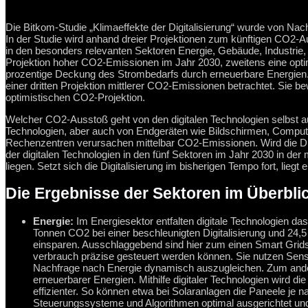
Die Bitkom-Studie „Klimaeffekte der Digitalisierung“ wurde von Nach
In der Studie wird anhand dreier Projektionen zum künftigen CO2-A
in den besonders relevanten Sektoren Energie, Gebäude, Industrie,
Projektion hoher CO2-Emissionen im Jahr 2030, zweitens eine optim
prozentige Deckung des Strombedarfs durch erneuerbare Energien. I
einer dritten Projektion mittlerer CO2-Emissionen betrachtet. Sie 
optimistischen CO2-Projektion.
Welcher CO2-Ausstoß geht von den digitalen Technologien selbst au
Technologien, aber auch von Endgeräten wie Bildschirmen, Computer
Rechenzentren verursachen mittelbar CO2-Emissionen. Wird die Dig
der digitalen Technologien in den fünf Sektoren im Jahr 2030 in der m
liegen. Setzt sich die Digitalisierung im bisherigen Tempo fort, liegt 
Die Ergebnisse der Sektoren im Überbli
Energie:
Im Energiesektor entfalten digitale Technologien das
Tonnen CO2 bei einer beschleunigten Digitalisierung und 24,5
einsparen. Ausschlaggebend sind hier zum einen Smart Grids,
verbrauch präzise gesteuert werden können. Sie nutzen Sen
Nachfrage nach Energie dynamisch auszugleichen. Zum andere
erneuerbarer Energien. Mithilfe digitaler Technologien wird 
effizienter. So können etwa bei Solaranlagen die Paneele je n
Steuerungssysteme und Algorithmen optimal ausgerichtet un