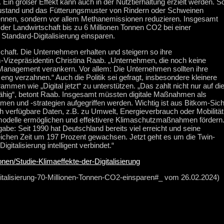
in großer Effekt kann auch in der Nutztierhaltung erzielt werden. S
ustand und das Fütterungsmuster von Rindern oder Schweinen
kennen, sondern vor allem Methanemissionen reduzieren. Insgesamt
der Landwirtschaft bis zu 6 Millionen Tonnen CO2 bei einer
 Standard-Digitalisierung einsparen.
tschaft. Die Unternehmen erhalten und steigern so ihre
m-Vizepräsidentin Christina Raab. „Unternehmen, die noch keine
-Management verankern. Vor allem: Die Unternehmen sollten ihre
e eng verzahnen.“ Auch die Politik sei gefragt, insbesondere kleinere
en wie „Digital jetzt“ zu unterstützen. „Das zahlt nicht nur auf di
ähig“, betont Raab. Insgesamt müssten
digitale Maßnahmen als
men und -strategien aufgegriffen werden.
Wichtig ist aus Bitkom-Sich
ch verfügbare Daten, z.B. zu Umwelt, Energieverbrauch oder Mobilität
modelle ermöglichen und effektivere Klimaschutzmaßnahmen fördern
: Seit 1990 hat Deutschland bereits viel erreicht und seine
leichen Zeit um 197 Prozent gewachsen. Jetzt geht es um die Twin-
gitalisierung intelligent verbindet.“
nen/Studie-Klimaeffekte-der-Digitalisierung
gitalisierung-70-Millionen-Tonnen-CO2-einsparen#_ vom 26.02.2024)