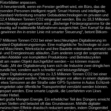
 Rotorblätter anpassen.
herunterstellt, wenn ein Fenster geöffnet wird, ein Büro, das die
senden Personen intelligent regelt: Smart Homes und intelligente,
 Standard-Verbreitung smarter Gebäudetechnologien im privaten und
12,4 Millionen Tonnen CO2 eingespart werden. Bis zu 18,3 Millionen
eschleunigt vorangetrieben wird. „Bisherige Förderprogramme für die
seitig auf traditionelle Maßnahmen ausgerichtet. Den Kampf für das
gewinnen ihn in erster Linie mit smarter Steuerung“, betont Bitkom-
2,7 Millionen Tonnen CO2 bei einer beschleunigten Digitalisierung im
andard-Digitalisierungstempo. Eine maßgebliche Technologie ist zum
 und Maschinen, Werkstücke und ihre Bauteile miteinander vernetzt si
al- und Energieeinsatz ablaufen. Zum anderen sorgt der sogenannte
uellen Abbilder von kompletten Produktions- und Betriebszyklen
att am realen Objekt durchgeführt werden – so können massiv
ab: „Mit der Digitalisierung kann sich die Industrie zwei dringlichen
eundlicher, sondern auch schneller und leistungsfähiger.“
gten Digitalisierung und bis zu 3,5 Millionen Tonnen CO2 bei einer
tor eingespart werden. Potenziale liegen vor allem in einem digitalen
er etwa Sensoren an der Straße oder GPS-Systeme in Autos Echtzeit-
mgeleitet oder öffentliche Transportmittel verstärkt werden können.
espart werden. Eine smarte Logistik, die Leerfahrten von Lkws
tender Hebel.
dert große Mengen Energie. Ein erheblicher Teil des Düngers erreicht
ten Stellen und belastet oft das Grundwasser. Mithilfe digitaler
rwünschten Effekte drastisch reduziert werden, indem Düngemittel