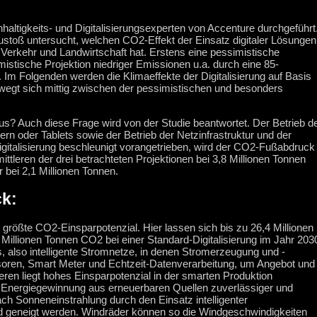
haltigkeits- und Digitalisierungsexperten von Accenture durchgeführt
ustoß untersucht, welchen CO2-Effekt der Einsatz digitaler Lösungen
 Verkehr und Landwirtschaft hat. Erstens eine pessimistische
istische Projektion niedriger Emissionen u.a. durch eine 85-
m Folgenden werden die Klimaeffekte der Digitalisierung auf Basis
bewegt sich mittig zwischen der pessimistischen und besonders
s? Auch diese Frage wird von der Studie beantwortet. Der Betrieb d
n oder Tablets sowie der Betrieb der Netzinfrastruktur und der
italisierung beschleunigt vorangetrieben, wird der CO2-Fußabdruck
ittleren der drei betrachteten Projektionen bei 3,8 Millionen Tonnen
er bei 2,1 Millionen Tonnen.
ck:
 größte CO2-Einsparpotenzial. Hier lassen sich bis zu 26,4 Millionen
 Millionen Tonnen CO2 bei einer Standard-Digitalisierung im Jahr 203
 also intelligente Stromnetze, in denen Stromerzeugung und -
soren, Smart Meter und Echtzeit-Datenverarbeitung, um Angebot und
n liegt hohes Einsparpotenzial in der smarten Produktion
die Energiegewinnung aus erneuerbaren Quellen zuverlässiger und
ach Sonneneinstrahlung durch den Einsatz intelligenter
d geneigt werden. Windräder können so die Windgeschwindigkeiten