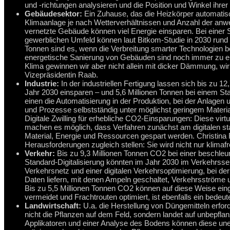
und -richtungen analysieren und die Position und Winkel ihrer
Gebäudesektor:
Ein Zuhause, das die Heizkörper automatisch 
Klimaanlage je nach Wetterverhältnissen und Anzahl der anwe
vernetzte Gebäude können viel Energie einsparen. Bei einer
gewerblichen Umfeld können laut Bitkom-Studie in 2030 rund 
Tonnen sind es, wenn die Verbreitung smarter Technologien b
energetische Sanierung von Gebäuden sind noch immer zu ein
Klima gewinnen wir aber nicht allein mit dicker Dämmung, wir 
Vizepräsidentin Raab.
Industrie:
In der industriellen Fertigung lassen sich bis zu 1
Jahr 2030 einsparen – und 5,6 Millionen Tonnen bei einem St
einen die Automatisierung in der Produktion, bei der Anlagen
und Prozesse selbstständig unter möglichst geringem Materi
Digitale Zwilling für erhebliche CO2-Einsparungen: Diese virt
machen es möglich, dass Verfahren zunächst am digitalen st
Material, Energie und Ressourcen gespart werden. Christina Ra
Herausforderungen zugleich stellen: Sie wird nicht nur klimafr
Verkehr:
Bis zu 9,3 Millionen Tonnen CO2 bei einer beschleuni
Standard-Digitalisierung könnten im Jahr 2030 im Verkehrssek
Verkehrsnetz und einer digitalen Verkehrsoptimierung, bei d
Daten liefern, mit denen Ampeln geschaltet, Verkehrsströme u
Bis zu 5,5 Millionen Tonnen CO2 können auf diese Weise eing
vermeidet und Frachtrouten optimiert, ist ebenfalls ein bedeu
Landwirtschaft:
U.a. die Herstellung von Düngemitteln erfor
nicht die Pflanzen auf dem Feld, sondern landet auf unbepflanz
Applikatoren und einer Analyse des Bodens können diese une