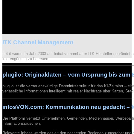
ITK Channel Management
fit4.it wurde im Jahr 2003 auf Initiative namhafter ITK-Hersteller gegründe
kostengünstig zu betreuen.
plugilo: Originaldaten – vom Ursprung bis zum
plugilo ist die vertrauenswürdige Dateninfrastruktur für das KI-Zeitalter – 
verlässliche Informationen intelligent mit realer Nachfrage über Karten, St
infosVON.com: Kommunikation neu gedacht – für
Die Plattform vernetzt Unternehmen, Gemeinden, Medienhäuser, Werbepartner
Informationsrauschen.
Relevante Inhalte werden gezielt den passenden Regionen zugeordnet und 