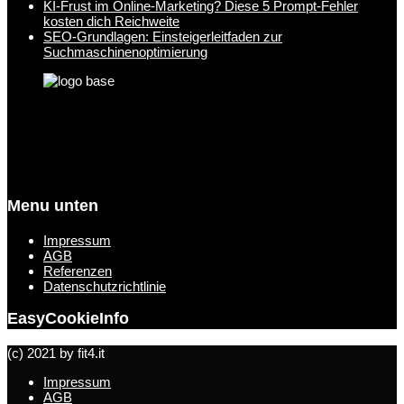
KI-Frust im Online-Marketing? Diese 5 Prompt-Fehler
kosten dich Reichweite
SEO-Grundlagen: Einsteigerleitfaden zur
Suchmaschinenoptimierung
Menu unten
Impressum
AGB
Referenzen
Datenschutzrichtlinie
EasyCookieInfo
(c) 2021 by fit4.it
Impressum
AGB