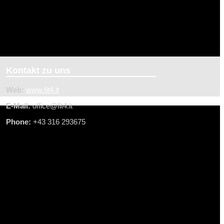
Kontakt zu uns
Web:
www.fit4.it
E-Mail:
office@f
it4.it
Phone:
+43 316 293675