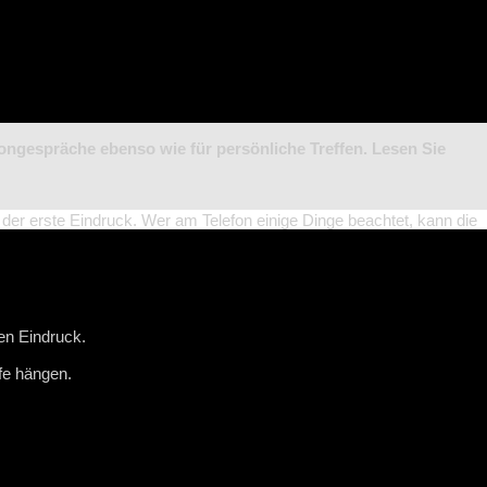
fongespräche ebenso wie für persönliche Treffen. Lesen Sie
der erste Eindruck. Wer am Telefon einige Dinge beachtet, kann die
en Eindruck.
fe hängen.